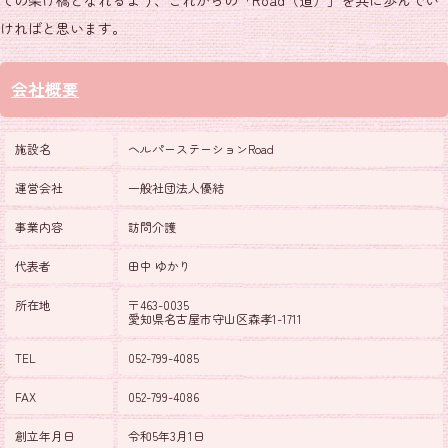
ければと思います。
会社概要
施設名
ヘルパーステーションRoad
運営会社
一般社団法人優結
事業内容
訪問介護
代表者
田中 ゆかり
所在地
〒463-0035
愛知県名古屋市守山区森孝1-1711
TEL
052-799-4085
FAX
052-799-4086
創立年月日
令和5年3月1日